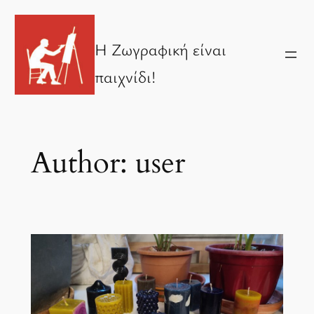
Skip
to
Η Ζωγραφική είναι
content
παιχνίδι!
Author:
user